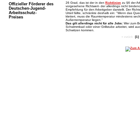
26 Grad, das ist der in den
zu §6 der Ar
Richtlinien
Offizieller Förderer des
vorgesehene Richtwert- der allerdings nicht bindend
Deutschen-Jugend-
Empfehlung für den Arbeitgeber darstellt. Der Richte
Arbeitsschutz-
Urteil fällte, schränkte deshalb ein: "Wenn das Que
klettert, muss die Raumtemperatur mindestens sech
Preises
Außentemperatur liegen."
Das gilt allerdings nicht für alle Jobs:
Wer zum Bei
Schwimmbad oder einer Grillstube arbeitet, wird auc
Schwitzen kommen.
[1]
« zurück