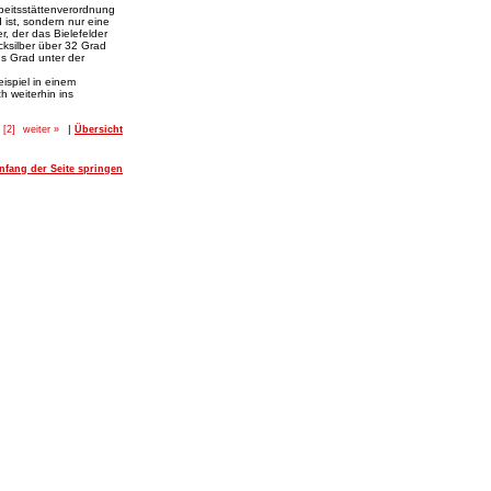
beitsstättenverordnung
 ist, sondern nur eine
r, der das Bielefelder
cksilber über 32 Grad
s Grad unter der
spiel in einem
h weiterhin ins
|
[2]
weiter »
Übersicht