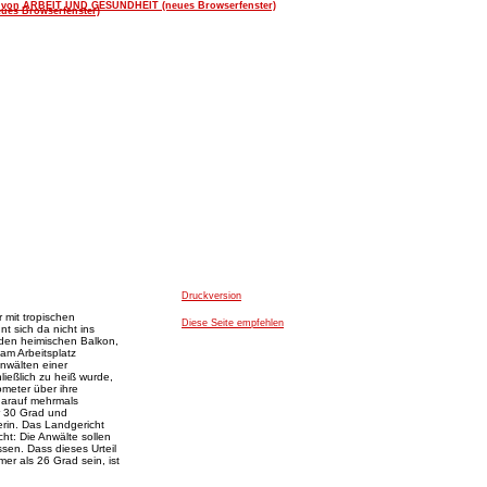
ap
|
Kontakt
|
Impressum
|
Textversion
en
Job
Aktionen
Fun
Druckversion
 mit tropischen
Diese Seite empfehlen
t sich da nicht ins
den heimischen Balkon,
am Arbeitsplatz
Anwälten einer
ließlich zu heiß wurde,
meter über ihre
darauf mehrmals
r 30 Grad und
erin. Das Landgericht
ht: Die Anwälte sollen
sen. Dass dieses Urteil
er als 26 Grad sein, ist