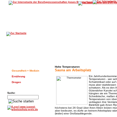
Home
|
Sitem
Magazin
Teacher
Gesundheit
move on
Wiss
Hohe Temperaturen
Sauna am Arbeitsplatz
Gesundheit + Medizin
Ein Jahrhundertsommer
Ernährung
Temperaturen - wer sehn
Schwimmbad oder auf 
Drogen
muss aber stattdessen 
schwitzen. Als es den 
Gütersloher Kanzlei sch
Suche:
hängten sie ein Thermo
Schreibtische, maßen 
Temperaturen von übe
verklagten ihre Vermiet
Bielefeld gab ihnen Rec
höchstens bei 26 Grad über ihren Akten brüten müs
aber bedeutet, es dürfe an keinem Arbeitsplatz wärm
(leider) eine Großstadtlegende.